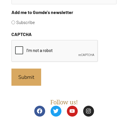
Add me to Gomde's newsletter
Subscribe
CAPTCHA
Follow us!
F
T
Y
I
a
w
o
n
c
i
u
s
e
t
t
t