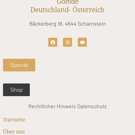
Gomde
Deutschland- Österreich
Bäckerberg 18, 4644 Scharnstein
F
I
Y
a
n
o
c
s
u
e
t
t
b
a
u
o
g
b
Spende
o
r
e
k
a
m
Shop
Rechtlicher Hinweis
Datenschutz
Startseite
Über uns