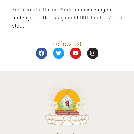
Zeitplan: Die Online-Meditationssitzungen
finden jeden Dienstag um 19:00 Uhr über Zoom
statt.
Follow us!
F
T
Y
I
a
w
o
n
c
i
u
s
e
t
t
t
b
t
u
a
o
e
b
g
o
r
e
r
k
a
m