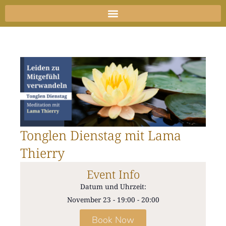
Zum
Inhalt
springen
Tonglen Dienstag mit Lama
Thierry
Event Info
Datum und Uhrzeit:
November 23
-
19:00
-
20:00
Book Now