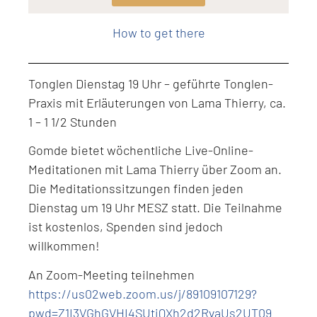
Level: Intermediate
How to get there
Tonglen Dienstag 19 Uhr – geführte Tonglen-
Praxis mit Erläuterungen von Lama Thierry, ca.
1 – 1 1/2 Stunden
Gomde bietet wöchentliche Live-Online-
Meditationen mit Lama Thierry über Zoom an.
Die Meditationssitzungen finden jeden
Dienstag um 19 Uhr MESZ statt. Die Teilnahme
ist kostenlos, Spenden sind jedoch
willkommen!
An Zoom-Meeting teilnehmen
https://us02web.zoom.us/j/89109107129?
pwd=Z1I3VGhGVHI4SUtiQXh2d2RvaUs2UT09