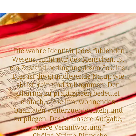
"Die wahre Identität jedes fühlenden
Wesens, nicht nur des Menschen, ist
ein Zustand bedingungslosen Soseins.
Dies ist die grundlegende Natur, wie
sie ist, rein und vollkommen. Den
Dharma zu praktizieren bedeutet
einfach, diese innewohnenden
Qualitäten weiterzuentwickeln und
zu pflegen. Das ist unsere Aufgabe,
unsere Verantwortung."
- Chökyi Nyima Rinpoche