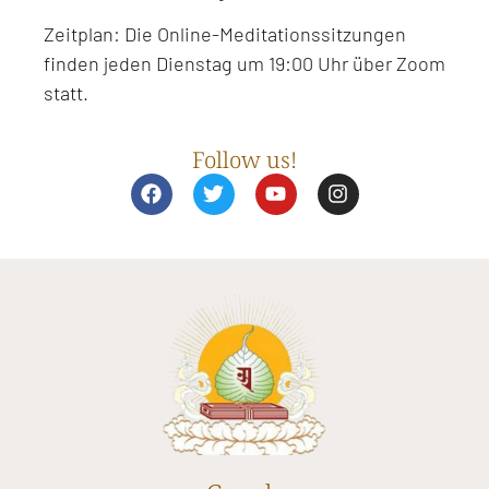
Zeitplan: Die Online-Meditationssitzungen
finden jeden Dienstag um 19:00 Uhr über Zoom
statt.
Follow us!
F
T
Y
I
a
w
o
n
c
i
u
s
e
t
t
t
b
t
u
a
o
e
b
g
o
r
e
r
k
a
m