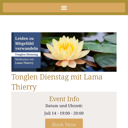
Zum
Inhalt
springen
Tonglen Dienstag mit Lama
Thierry
Event Info
Datum und Uhrzeit:
Juli 14
-
19:00
-
20:00
Book Now