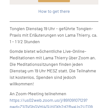
Level: Intermediate
How to get there
Tonglen Dienstag 19 Uhr – geführte Tonglen-
Praxis mit Erläuterungen von Lama Thierry, ca.
1 – 1 1/2 Stunden
Gomde bietet wöchentliche Live-Online-
Meditationen mit Lama Thierry über Zoom an.
Die Meditationssitzungen finden jeden
Dienstag um 19 Uhr MESZ statt. Die Teilnahme
ist kostenlos, Spenden sind jedoch
willkommen!
An Zoom-Meeting teilnehmen
https://us02web.zoom.us/j/89109107129?
pwd=Z1I3VGhGVHI4SUtiQXh2d2RvaUs2UT09