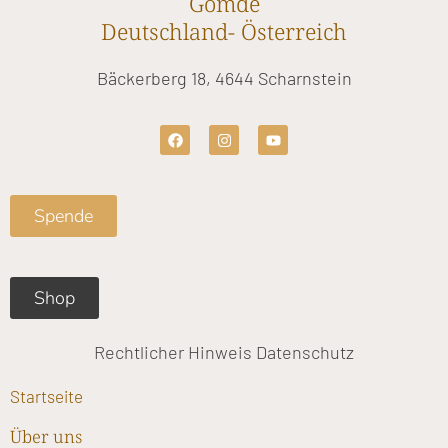
Gomde
Deutschland- Österreich
Bäckerberg 18, 4644 Scharnstein
F
I
Y
a
n
o
c
s
u
e
t
t
b
a
u
o
g
b
Spende
o
r
e
k
a
m
Shop
Rechtlicher Hinweis
Datenschutz
Startseite
Über uns