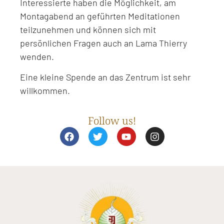
Interessierte haben die Möglichkeit, am
Montagabend an geführten Meditationen
teilzunehmen und können sich mit
persönlichen Fragen auch an Lama Thierry
wenden.
Eine kleine Spende an das Zentrum ist sehr
willkommen.
Follow us!
F
T
Y
I
a
w
o
n
c
i
u
s
e
t
t
t
b
t
u
a
o
e
b
g
o
r
e
r
k
a
m