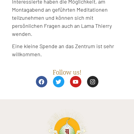
Interessierte haben die Möglichkeit, am
Montagabend an geführten Meditationen
teilzunehmen und können sich mit
persönlichen Fragen auch an Lama Thierry
wenden.
Eine kleine Spende an das Zentrum ist sehr
willkommen.
Follow us!
F
T
Y
I
a
w
o
n
c
i
u
s
e
t
t
t
b
t
u
a
o
e
b
g
o
r
e
r
k
a
m