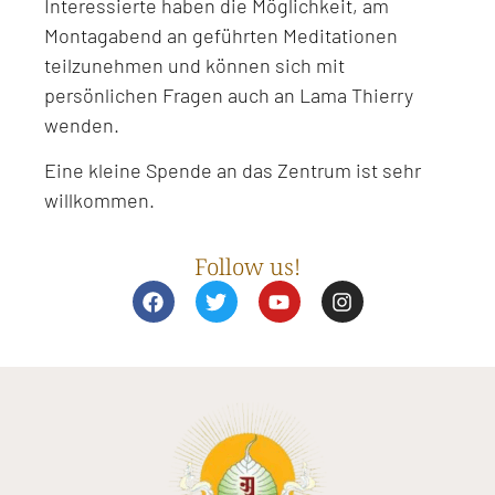
Interessierte haben die Möglichkeit, am
Montagabend an geführten Meditationen
teilzunehmen und können sich mit
persönlichen Fragen auch an Lama Thierry
wenden.
Eine kleine Spende an das Zentrum ist sehr
willkommen.
Follow us!
F
T
Y
I
a
w
o
n
c
i
u
s
e
t
t
t
b
t
u
a
o
e
b
g
o
r
e
r
k
a
m