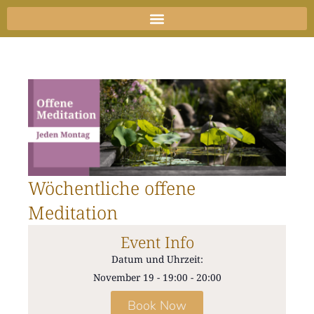
Zum
Inhalt
springen
Wöchentliche offene
Meditation
Event Info
Datum und Uhrzeit:
November 19
-
19:00
-
20:00
Book Now