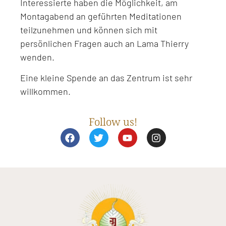
Interessierte haben die Möglichkeit, am
Montagabend an geführten Meditationen
teilzunehmen und können sich mit
persönlichen Fragen auch an Lama Thierry
wenden.
Eine kleine Spende an das Zentrum ist sehr
willkommen.
Follow us!
F
T
Y
I
a
w
o
n
c
i
u
s
e
t
t
t
b
t
u
a
o
e
b
g
o
r
e
r
k
a
m