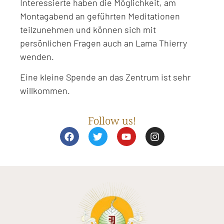
Interessierte haben die Möglichkeit, am
Montagabend an geführten Meditationen
teilzunehmen und können sich mit
persönlichen Fragen auch an Lama Thierry
wenden.
Eine kleine Spende an das Zentrum ist sehr
willkommen.
Follow us!
F
T
Y
I
a
w
o
n
c
i
u
s
e
t
t
t
b
t
u
a
o
e
b
g
o
r
e
r
k
a
m