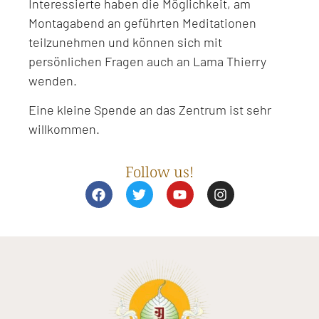
Interessierte haben die Möglichkeit, am
Montagabend an geführten Meditationen
teilzunehmen und können sich mit
persönlichen Fragen auch an Lama Thierry
wenden.
Eine kleine Spende an das Zentrum ist sehr
willkommen.
Follow us!
F
T
Y
I
a
w
o
n
c
i
u
s
e
t
t
t
b
t
u
a
o
e
b
g
o
r
e
r
k
a
m