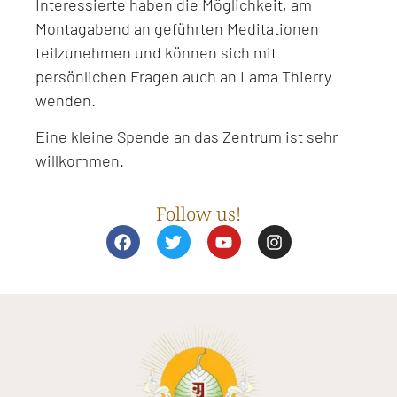
Interessierte haben die Möglichkeit, am
Montagabend an geführten Meditationen
teilzunehmen und können sich mit
persönlichen Fragen auch an Lama Thierry
wenden.
Eine kleine Spende an das Zentrum ist sehr
willkommen.
Follow us!
F
T
Y
I
a
w
o
n
c
i
u
s
e
t
t
t
b
t
u
a
o
e
b
g
o
r
e
r
k
a
m