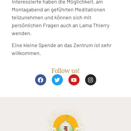
Interessierte haben die Möglichkeit, am
Montagabend an geführten Meditationen
teilzunehmen und können sich mit
persönlichen Fragen auch an Lama Thierry
wenden.
Eine kleine Spende an das Zentrum ist sehr
willkommen.
Follow us!
F
T
Y
I
a
w
o
n
c
i
u
s
e
t
t
t
b
t
u
a
o
e
b
g
o
r
e
r
k
a
m