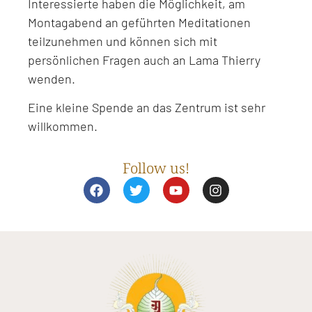
Interessierte haben die Möglichkeit, am
Montagabend an geführten Meditationen
teilzunehmen und können sich mit
persönlichen Fragen auch an Lama Thierry
wenden.
Eine kleine Spende an das Zentrum ist sehr
willkommen.
Follow us!
F
T
Y
I
a
w
o
n
c
i
u
s
e
t
t
t
b
t
u
a
o
e
b
g
o
r
e
r
k
a
m