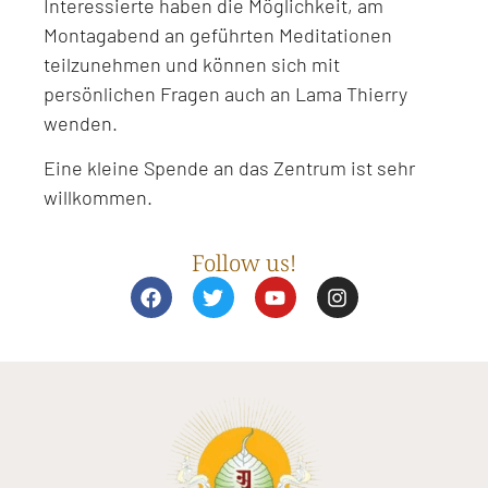
Interessierte haben die Möglichkeit, am
Montagabend an geführten Meditationen
teilzunehmen und können sich mit
persönlichen Fragen auch an Lama Thierry
wenden.
Eine kleine Spende an das Zentrum ist sehr
willkommen.
Follow us!
F
T
Y
I
a
w
o
n
c
i
u
s
e
t
t
t
b
t
u
a
o
e
b
g
o
r
e
r
k
a
m