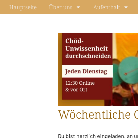
Zum
Hauptseite
Über uns
Aufenthalt
Inhalt
springen
Wöchentliche 
Du bist herzlich eingeladen, an 