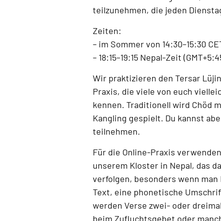
teilzunehmen, die jeden
Diensta
Zeiten:
–
im Sommer von 14:30–15:30 CE
–
18:15–19:15 Nepal-Zeit (GMT+5:4
Wir praktizieren den
Tersar Lüji
Praxis, die viele von euch vielle
kennen. Traditionell wird Chöd 
Kangling
gespielt. Du kannst abe
teilnehmen.
Für die Online-Praxis verwenden
unserem Kloster in Nepal
, das d
verfolgen, besonders wenn man 
Text, eine phonetische Umschrift
werden Verse zwei- oder dreimal
beim Zufluchtsgebet oder manc