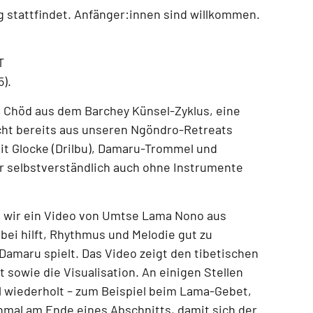
g
stattfindet.
Anfänger:innen sind willkommen.
T
5)
.
n Chöd aus dem Barchey Künsel-Zyklus
, eine
icht bereits aus unseren
Ngöndro-Retreats
mit
Glocke (Drilbu), Damaru-Trommel und
r selbstverständlich auch
ohne Instrumente
 wir ein
Video von Umtse Lama Nono aus
abei hilft, Rhythmus und Melodie gut zu
Damaru spielt. Das Video zeigt
den tibetischen
 sowie die Visualisation
. An einigen Stellen
 wiederholt – zum Beispiel beim
Lama-Gebet,
hmal am Ende eines Abschnitts
, damit sich der