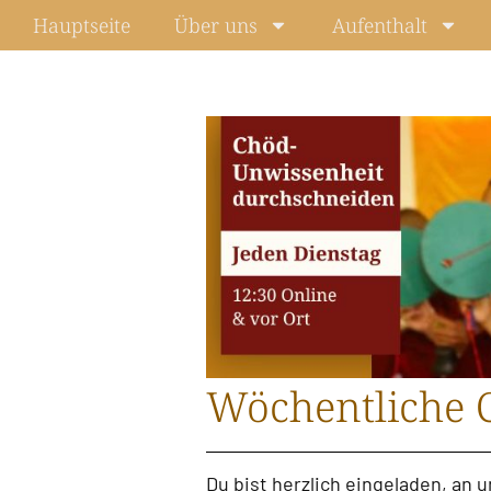
Zum
Hauptseite
Über uns
Aufenthalt
Inhalt
springen
Wöchentliche 
Du bist herzlich eingeladen, an 