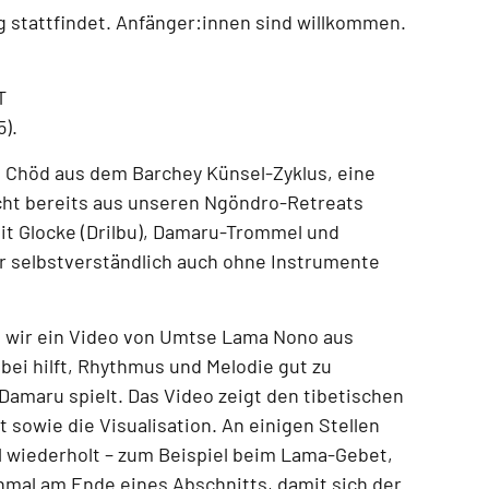
g
stattfindet.
Anfänger:innen sind willkommen.
T
5)
.
n Chöd aus dem Barchey Künsel-Zyklus
, eine
icht bereits aus unseren
Ngöndro-Retreats
mit
Glocke (Drilbu), Damaru-Trommel und
r selbstverständlich auch
ohne Instrumente
 wir ein
Video von Umtse Lama Nono aus
abei hilft, Rhythmus und Melodie gut zu
Damaru spielt. Das Video zeigt
den tibetischen
 sowie die Visualisation
. An einigen Stellen
 wiederholt – zum Beispiel beim
Lama-Gebet,
hmal am Ende eines Abschnitts
, damit sich der