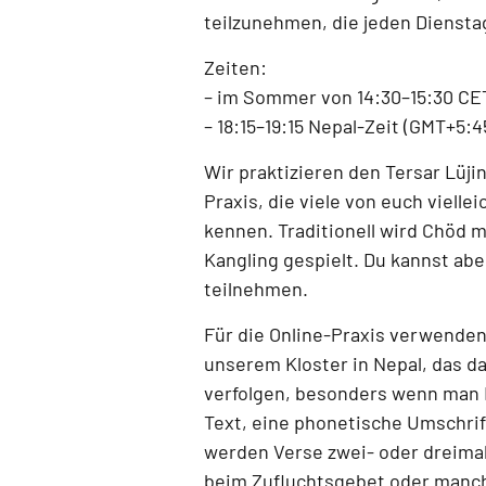
teilzunehmen, die jeden
Diensta
Zeiten:
–
im Sommer von 14:30–15:30 CE
–
18:15–19:15 Nepal-Zeit (GMT+5:4
Wir praktizieren den
Tersar Lüji
Praxis, die viele von euch vielle
kennen. Traditionell wird Chöd 
Kangling
gespielt. Du kannst abe
teilnehmen.
Für die Online-Praxis verwenden
unserem Kloster in Nepal
, das d
verfolgen, besonders wenn man 
Text, eine phonetische Umschrift
werden Verse zwei- oder dreimal
beim Zufluchtsgebet oder manc