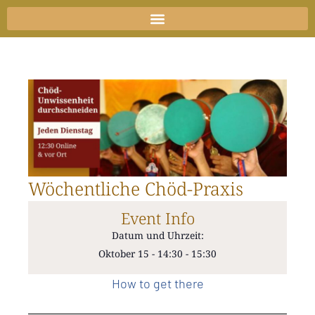
Zum
Inhalt
springen
Wöchentliche Chöd-Praxis
Event Info
Datum und Uhrzeit:
Oktober 15
-
14:30
-
15:30
How to get there