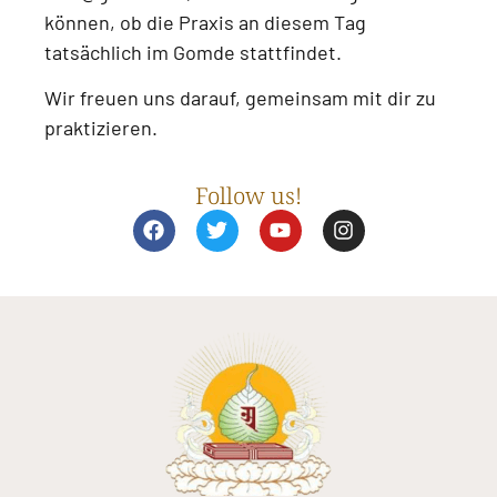
können, ob die Praxis an diesem Tag
tatsächlich im Gomde stattfindet.
Wir freuen uns darauf, gemeinsam mit dir zu
praktizieren.
Follow us!
F
T
Y
I
a
w
o
n
c
i
u
s
e
t
t
t
b
t
u
a
o
e
b
g
o
r
e
r
k
a
m