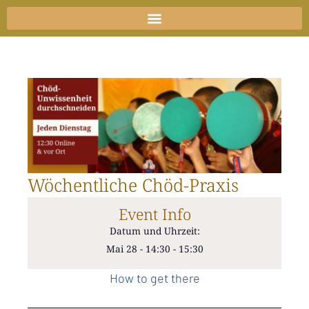
Zum
Inhalt
springen
Wöchentliche Chöd-Praxis
Event Info
Datum und Uhrzeit:
Mai 28
-
14:30
-
15:30
How to get there