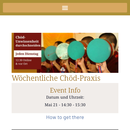
Zum
Inhalt
springen
Wöchentliche Chöd-Praxis
Event Info
Datum und Uhrzeit:
Mai 21
-
14:30
-
15:30
How to get there