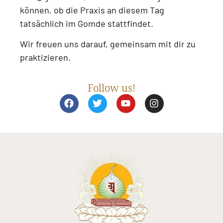
können, ob die Praxis an diesem Tag
tatsächlich im Gomde stattfindet.
Wir freuen uns darauf, gemeinsam mit dir zu
praktizieren.
Follow us!
F
T
Y
I
a
w
o
n
c
i
u
s
e
t
t
t
b
t
u
a
o
e
b
g
o
r
e
r
k
a
m