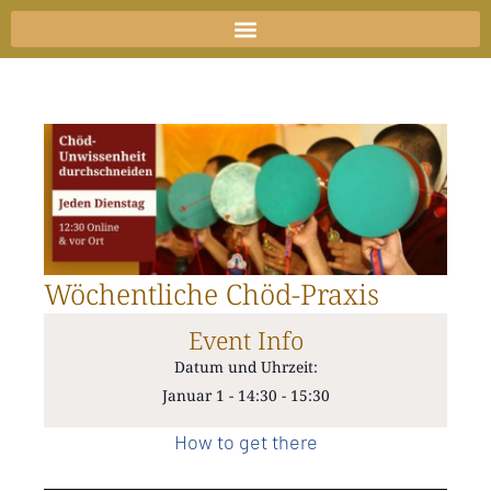
Zum
Inhalt
springen
Wöchentliche Chöd-Praxis
Event Info
Datum und Uhrzeit:
Januar 1
-
14:30
-
15:30
How to get there