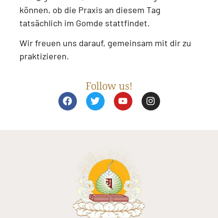
können, ob die Praxis an diesem Tag
tatsächlich im Gomde stattfindet.
Wir freuen uns darauf, gemeinsam mit dir zu
praktizieren.
Follow us!
F
T
Y
I
a
w
o
n
c
i
u
s
e
t
t
t
b
t
u
a
o
e
b
g
o
r
e
r
k
a
m