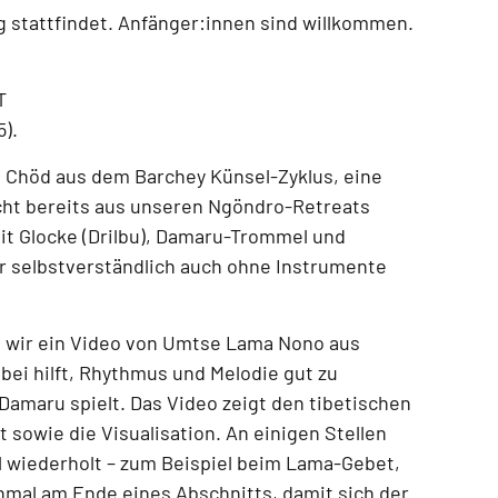
g
stattfindet.
Anfänger:innen sind willkommen.
T
5)
.
n Chöd aus dem Barchey Künsel-Zyklus
, eine
icht bereits aus unseren
Ngöndro-Retreats
mit
Glocke (Drilbu), Damaru-Trommel und
r selbstverständlich auch
ohne Instrumente
 wir ein
Video von Umtse Lama Nono aus
abei hilft, Rhythmus und Melodie gut zu
Damaru spielt. Das Video zeigt
den tibetischen
 sowie die Visualisation
. An einigen Stellen
 wiederholt – zum Beispiel beim
Lama-Gebet,
hmal am Ende eines Abschnitts
, damit sich der