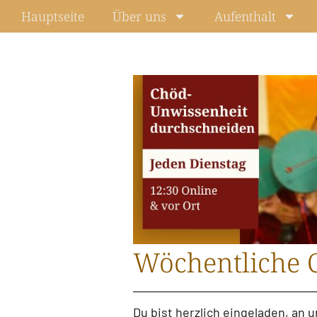
Zum
Hauptseite
Über uns
Aufenthalt
Inhalt
springen
Wöchentliche 
Du bist herzlich eingeladen, an 