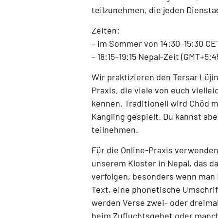
teilzunehmen, die jeden
Diensta
Zeiten:
–
im Sommer von 14:30–15:30 CE
–
18:15–19:15 Nepal-Zeit (GMT+5:4
Wir praktizieren den
Tersar Lüji
Praxis, die viele von euch vielle
kennen. Traditionell wird Chöd 
Kangling
gespielt. Du kannst abe
teilnehmen.
Für die Online-Praxis verwenden
unserem Kloster in Nepal
, das d
verfolgen, besonders wenn man 
Text, eine phonetische Umschrift
werden Verse zwei- oder dreimal
beim Zufluchtsgebet oder manc