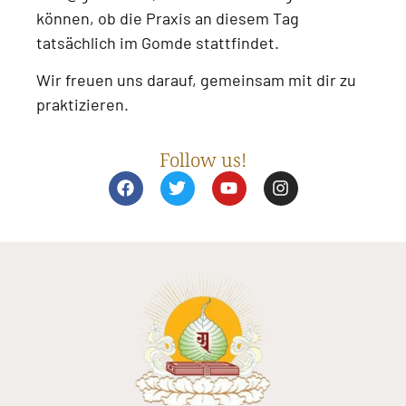
können, ob die Praxis an diesem Tag
tatsächlich im Gomde stattfindet.
Wir freuen uns darauf, gemeinsam mit dir zu
praktizieren.
Follow us!
F
T
Y
I
a
w
o
n
c
i
u
s
e
t
t
t
b
t
u
a
o
e
b
g
o
r
e
r
k
a
m