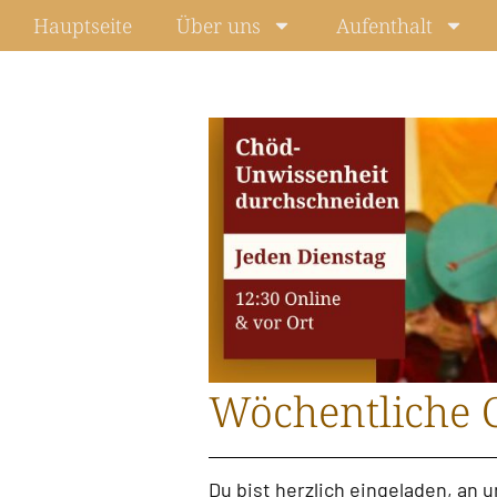
Zum
Hauptseite
Über uns
Aufenthalt
Inhalt
springen
Wöchentliche 
Du bist herzlich eingeladen, an 