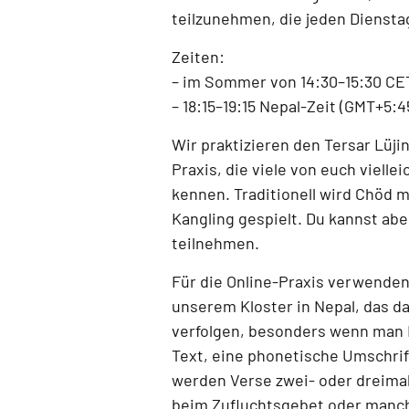
teilzunehmen, die jeden
Diensta
Zeiten:
–
im Sommer von 14:30–15:30 CE
–
18:15–19:15 Nepal-Zeit (GMT+5:4
Wir praktizieren den
Tersar Lüji
Praxis, die viele von euch vielle
kennen. Traditionell wird Chöd 
Kangling
gespielt. Du kannst abe
teilnehmen.
Für die Online-Praxis verwenden
unserem Kloster in Nepal
, das d
verfolgen, besonders wenn man 
Text, eine phonetische Umschrift
werden Verse zwei- oder dreimal
beim Zufluchtsgebet oder manc