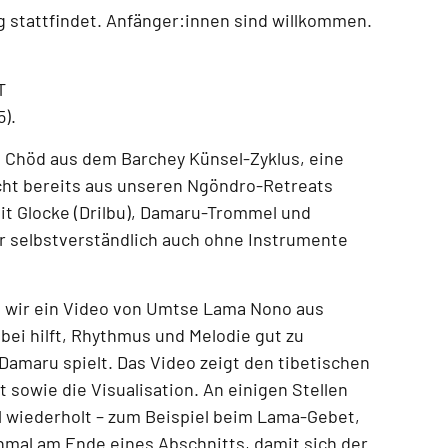
g
stattfindet.
Anfänger:innen sind willkommen.
T
5)
.
n Chöd aus dem Barchey Künsel-Zyklus
, eine
icht bereits aus unseren
Ngöndro-Retreats
mit
Glocke (Drilbu), Damaru-Trommel und
r selbstverständlich auch
ohne Instrumente
 wir ein
Video von Umtse Lama Nono aus
abei hilft, Rhythmus und Melodie gut zu
Damaru spielt. Das Video zeigt
den tibetischen
 sowie die Visualisation
. An einigen Stellen
 wiederholt – zum Beispiel beim
Lama-Gebet,
hmal am Ende eines Abschnitts
, damit sich der