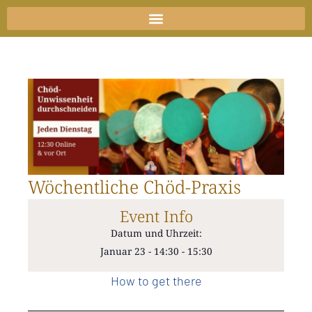
Zum
Inhalt
springen
Wöchentliche Chöd-Praxis
Event Info
Datum und Uhrzeit:
Januar 23
-
14:30
-
15:30
How to get there