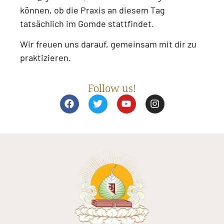
können, ob die Praxis an diesem Tag
tatsächlich im Gomde stattfindet.
Wir freuen uns darauf, gemeinsam mit dir zu
praktizieren.
Follow us!
F
T
Y
I
a
w
o
n
c
i
u
s
e
t
t
t
b
t
u
a
o
e
b
g
o
r
e
r
k
a
m