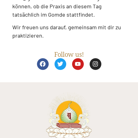
können, ob die Praxis an diesem Tag
tatsächlich im Gomde stattfindet.
Wir freuen uns darauf, gemeinsam mit dir zu
praktizieren.
Follow us!
F
T
Y
I
a
w
o
n
c
i
u
s
e
t
t
t
b
t
u
a
o
e
b
g
o
r
e
r
k
a
m