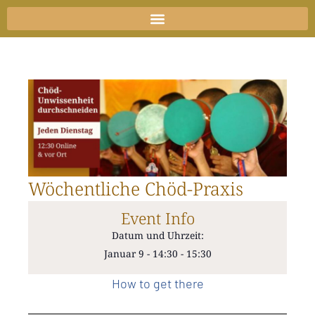
Zum
Inhalt
springen
Wöchentliche Chöd-Praxis
Event Info
Datum und Uhrzeit:
Januar 9
-
14:30
-
15:30
How to get there