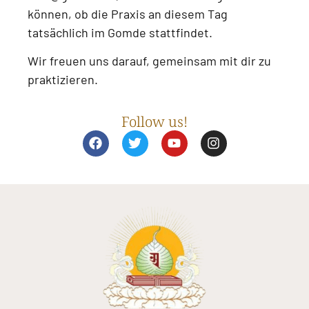
können, ob die Praxis an diesem Tag
tatsächlich im Gomde stattfindet.
Wir freuen uns darauf, gemeinsam mit dir zu
praktizieren.
Follow us!
F
T
Y
I
a
w
o
n
c
i
u
s
e
t
t
t
b
t
u
a
o
e
b
g
o
r
e
r
k
a
m