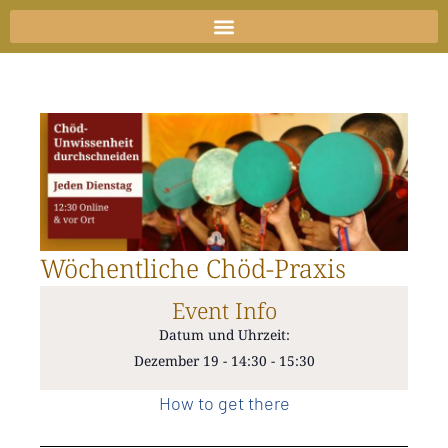
Zum
Inhalt
springen
Wöchentliche Chöd-Praxis
Event Info
Datum und Uhrzeit:
Dezember 19
-
14:30
-
15:30
How to get there