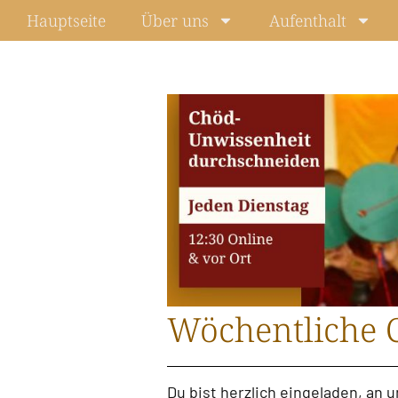
Zum
Hauptseite
Über uns
Aufenthalt
Inhalt
springen
Wöchentliche 
Du bist herzlich eingeladen, an 