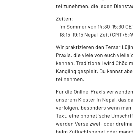
teilzunehmen, die jeden
Diensta
Zeiten:
–
im Sommer von 14:30–15:30 CE
–
18:15–19:15 Nepal-Zeit (GMT+5:4
Wir praktizieren den
Tersar Lüji
Praxis, die viele von euch vielle
kennen. Traditionell wird Chöd 
Kangling
gespielt. Du kannst abe
teilnehmen.
Für die Online-Praxis verwenden
unserem Kloster in Nepal
, das d
verfolgen, besonders wenn man 
Text, eine phonetische Umschrift
werden Verse zwei- oder dreimal
beim Zufluchtsgebet oder manc