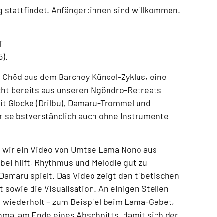
g
stattfindet.
Anfänger:innen sind willkommen.
T
5)
.
n Chöd aus dem Barchey Künsel-Zyklus
, eine
icht bereits aus unseren
Ngöndro-Retreats
mit
Glocke (Drilbu), Damaru-Trommel und
r selbstverständlich auch
ohne Instrumente
 wir ein
Video von Umtse Lama Nono aus
abei hilft, Rhythmus und Melodie gut zu
Damaru spielt. Das Video zeigt
den tibetischen
 sowie die Visualisation
. An einigen Stellen
 wiederholt – zum Beispiel beim
Lama-Gebet,
hmal am Ende eines Abschnitts
, damit sich der