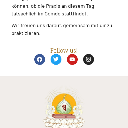
können, ob die Praxis an diesem Tag
tatsächlich im Gomde stattfindet.
Wir freuen uns darauf, gemeinsam mit dir zu
praktizieren.
Follow us!
F
T
Y
I
a
w
o
n
c
i
u
s
e
t
t
t
b
t
u
a
o
e
b
g
o
r
e
r
k
a
m