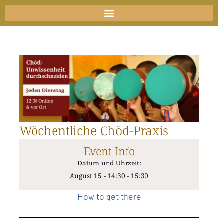
Zum
Inhalt
springen
Wöchentliche Chöd-Praxis
Event Info
Datum und Uhrzeit:
August 15
-
14:30
-
15:30
How to get there