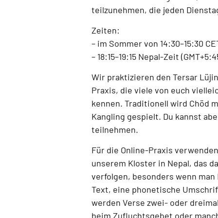
teilzunehmen, die jeden
Diensta
Zeiten:
–
im Sommer von 14:30–15:30 CE
–
18:15–19:15 Nepal-Zeit (GMT+5:4
Wir praktizieren den
Tersar Lüji
Praxis, die viele von euch vielle
kennen. Traditionell wird Chöd 
Kangling
gespielt. Du kannst abe
teilnehmen.
Für die Online-Praxis verwenden
unserem Kloster in Nepal
, das d
verfolgen, besonders wenn man 
Text, eine phonetische Umschrift
werden Verse zwei- oder dreimal
beim Zufluchtsgebet oder manc