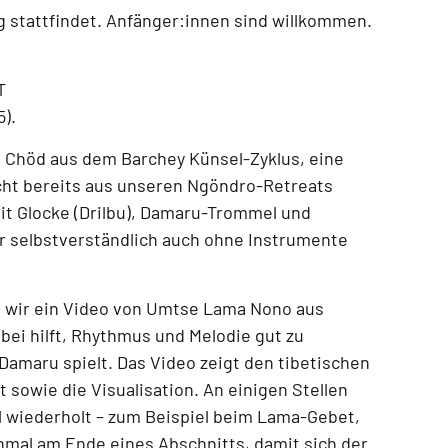
g
stattfindet.
Anfänger:innen sind willkommen.
T
5)
.
n Chöd aus dem Barchey Künsel-Zyklus
, eine
icht bereits aus unseren
Ngöndro-Retreats
mit
Glocke (Drilbu), Damaru-Trommel und
r selbstverständlich auch
ohne Instrumente
 wir ein
Video von Umtse Lama Nono aus
abei hilft, Rhythmus und Melodie gut zu
Damaru spielt. Das Video zeigt
den tibetischen
 sowie die Visualisation
. An einigen Stellen
 wiederholt – zum Beispiel beim
Lama-Gebet,
hmal am Ende eines Abschnitts
, damit sich der