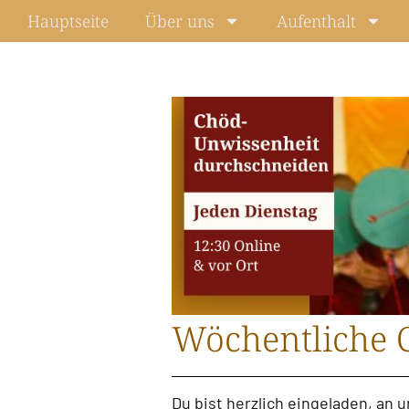
Zum
Hauptseite
Über uns
Aufenthalt
Inhalt
springen
Wöchentliche 
Du bist herzlich eingeladen, an 