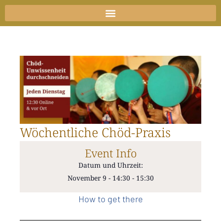
Zum
Inhalt
springen
Wöchentliche Chöd-Praxis
Event Info
Datum und Uhrzeit:
November 9
-
14:30
-
15:30
How to get there