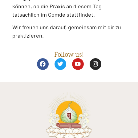
können, ob die Praxis an diesem Tag
tatsächlich im Gomde stattfindet.
Wir freuen uns darauf, gemeinsam mit dir zu
praktizieren.
Follow us!
F
T
Y
I
a
w
o
n
c
i
u
s
e
t
t
t
b
t
u
a
o
e
b
g
o
r
e
r
k
a
m