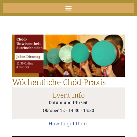
Zum
Inhalt
springen
Wöchentliche Chöd-Praxis
Event Info
Datum und Uhrzeit:
Oktober 12
-
14:30
-
15:30
How to get there