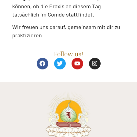
können, ob die Praxis an diesem Tag
tatsächlich im Gomde stattfindet.
Wir freuen uns darauf, gemeinsam mit dir zu
praktizieren.
Follow us!
F
T
Y
I
a
w
o
n
c
i
u
s
e
t
t
t
b
t
u
a
o
e
b
g
o
r
e
r
k
a
m