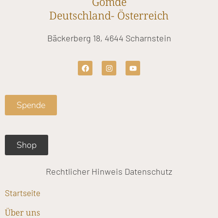
Gomde
Deutschland- Österreich
Bäckerberg 18, 4644 Scharnstein
F
I
Y
a
n
o
c
s
u
e
t
t
b
a
u
o
g
b
Spende
o
r
e
k
a
m
Shop
Rechtlicher Hinweis
Datenschutz
Startseite
Über uns