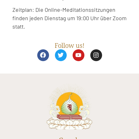
Zeitplan: Die Online-Meditationssitzungen
finden jeden Dienstag um 19:00 Uhr über Zoom
statt.
Follow us!
F
T
Y
I
a
w
o
n
c
i
u
s
e
t
t
t
b
t
u
a
o
e
b
g
o
r
e
r
k
a
m