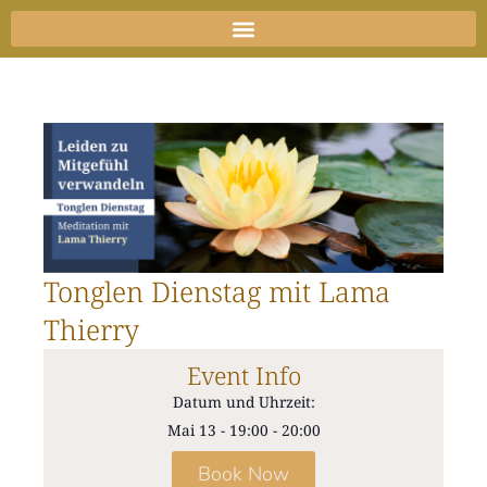
Zum
Inhalt
springen
Tonglen Dienstag mit Lama
Thierry
Event Info
Datum und Uhrzeit:
Mai 13
-
19:00
-
20:00
Book Now