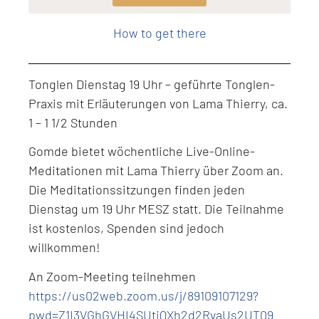
Level: Intermediate
How to get there
Tonglen Dienstag 19 Uhr – geführte Tonglen-
Praxis mit Erläuterungen von Lama Thierry, ca.
1 – 1 1/2 Stunden
Gomde bietet wöchentliche Live-Online-
Meditationen mit Lama Thierry über Zoom an.
Die Meditationssitzungen finden jeden
Dienstag um 19 Uhr MESZ statt. Die Teilnahme
ist kostenlos, Spenden sind jedoch
willkommen!
An Zoom-Meeting teilnehmen
https://us02web.zoom.us/j/89109107129?
pwd=Z1I3VGhGVHI4SUtiQXh2d2RvaUs2UT09