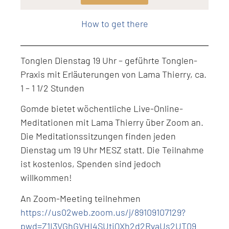
Level: Intermediate
How to get there
Tonglen Dienstag 19 Uhr – geführte Tonglen-
Praxis mit Erläuterungen von Lama Thierry, ca.
1 – 1 1/2 Stunden
Gomde bietet wöchentliche Live-Online-
Meditationen mit Lama Thierry über Zoom an.
Die Meditationssitzungen finden jeden
Dienstag um 19 Uhr MESZ statt. Die Teilnahme
ist kostenlos, Spenden sind jedoch
willkommen!
An Zoom-Meeting teilnehmen
https://us02web.zoom.us/j/89109107129?
pwd=Z1I3VGhGVHI4SUtiQXh2d2RvaUs2UT09