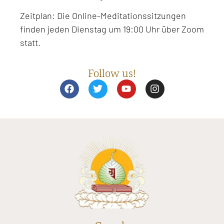
Zeitplan: Die Online-Meditationssitzungen
finden jeden Dienstag um 19:00 Uhr über Zoom
statt.
Follow us!
F
T
Y
I
a
w
o
n
c
i
u
s
e
t
t
t
b
t
u
a
o
e
b
g
o
r
e
r
k
a
m