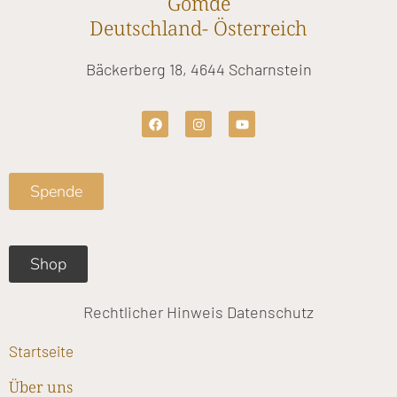
Gomde
Deutschland- Österreich
Bäckerberg 18, 4644 Scharnstein
F
I
Y
a
n
o
c
s
u
e
t
t
b
a
u
o
g
b
Spende
o
r
e
k
a
m
Shop
Rechtlicher Hinweis
Datenschutz
Startseite
Über uns