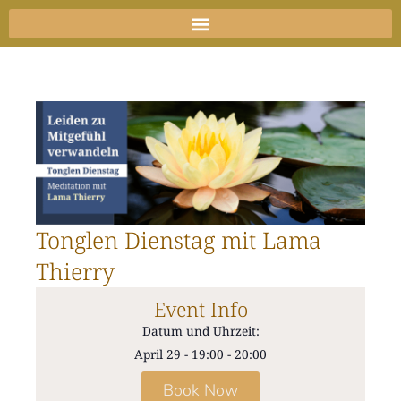
Zum
Inhalt
springen
Tonglen Dienstag mit Lama
Thierry
Event Info
Datum und Uhrzeit:
April 29
-
19:00
-
20:00
Book Now