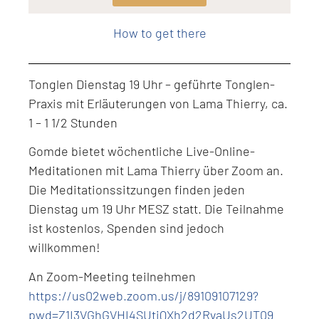
Level: Intermediate
How to get there
Tonglen Dienstag 19 Uhr – geführte Tonglen-
Praxis mit Erläuterungen von Lama Thierry, ca.
1 – 1 1/2 Stunden
Gomde bietet wöchentliche Live-Online-
Meditationen mit Lama Thierry über Zoom an.
Die Meditationssitzungen finden jeden
Dienstag um 19 Uhr MESZ statt. Die Teilnahme
ist kostenlos, Spenden sind jedoch
willkommen!
An Zoom-Meeting teilnehmen
https://us02web.zoom.us/j/89109107129?
pwd=Z1I3VGhGVHI4SUtiQXh2d2RvaUs2UT09