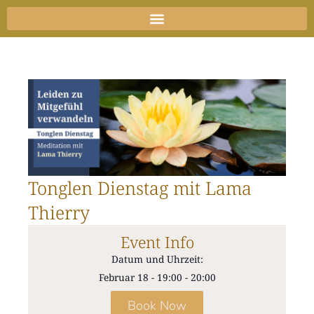
Zum
Inhalt
springen
Tonglen Dienstag mit Lama
Thierry
Event Info
Datum und Uhrzeit:
Februar 18
-
19:00
-
20:00
Book Now