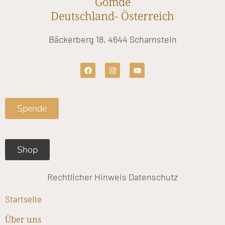
Gomde
Deutschland- Österreich
Bäckerberg 18, 4644 Scharnstein
F
I
Y
a
n
o
c
s
u
e
t
t
b
a
u
o
g
b
Spende
o
r
e
k
a
m
Shop
Rechtlicher Hinweis
Datenschutz
Startseite
Über uns