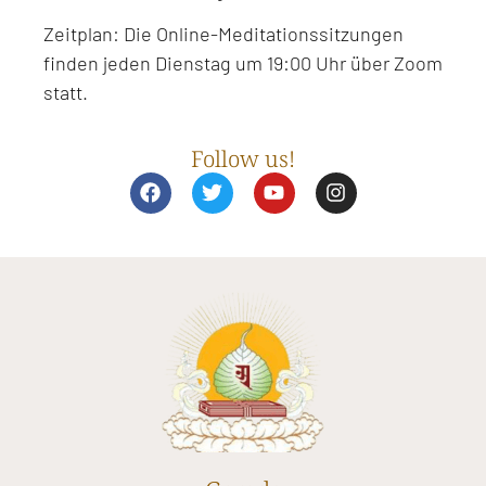
Zeitplan: Die Online-Meditationssitzungen
finden jeden Dienstag um 19:00 Uhr über Zoom
statt.
Follow us!
F
T
Y
I
a
w
o
n
c
i
u
s
e
t
t
t
b
t
u
a
o
e
b
g
o
r
e
r
k
a
m