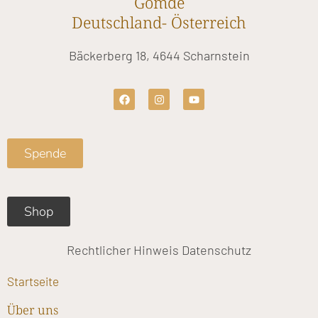
Gomde
Deutschland- Österreich
Bäckerberg 18, 4644 Scharnstein
F
I
Y
a
n
o
c
s
u
e
t
t
b
a
u
o
g
b
Spende
o
r
e
k
a
m
Shop
Rechtlicher Hinweis
Datenschutz
Startseite
Über uns