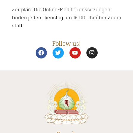
Zeitplan: Die Online-Meditationssitzungen
finden jeden Dienstag um 19:00 Uhr über Zoom
statt.
Follow us!
F
T
Y
I
a
w
o
n
c
i
u
s
e
t
t
t
b
t
u
a
o
e
b
g
o
r
e
r
k
a
m