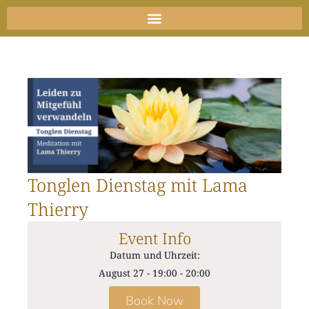
Zum
Inhalt
springen
Tonglen Dienstag mit Lama
Thierry
Event Info
Datum und Uhrzeit:
August 27
-
19:00
-
20:00
Book Now