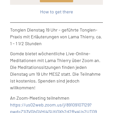
Level: Intermediate
How to get there
Tonglen Dienstag 19 Uhr – geführte Tonglen-
Praxis mit Erläuterungen von Lama Thierry, ca.
1 – 1 1/2 Stunden
Gomde bietet wöchentliche Live-Online-
Meditationen mit Lama Thierry über Zoom an.
Die Meditationssitzungen finden jeden
Dienstag um 19 Uhr MESZ statt. Die Teilnahme
ist kostenlos, Spenden sind jedoch
willkommen!
An Zoom-Meeting teilnehmen
https://us02web.zoom.us/j/89109107129?
pwd=Z1I3VGhGVHI4SUtiQXh2d2RvaUs2UT09