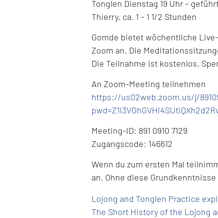
Tonglen Dienstag 19 Uhr – gefüh
Thierry, ca. 1 – 1 1/2 Stunden
Gomde bietet wöchentliche Live-
Zoom an. Die Meditationssitzung
Die Teilnahme ist kostenlos, Sp
An Zoom-Meeting teilnehmen
https://us02web.zoom.us/j/8910
pwd=Z1I3VGhGVHI4SUtiQXh2d2R
Meeting-ID: 891 0910 7129
Zugangscode: 146612
Wenn du zum ersten Mal teilnimms
an. Ohne diese Grundkenntnisse s
Lojong and Tonglen Practice exp
The Short History of the Lojong 