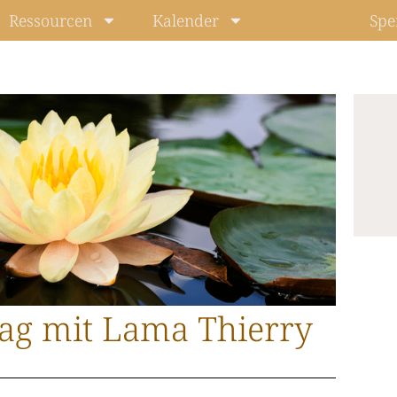
Ressourcen
Kalender
Spe
Level: In
tag mit Lama Thierry