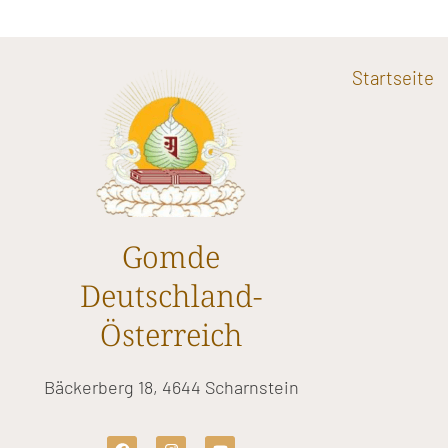
Startseite
Gomde
Deutschland-
Österreich
Bäckerberg 18, 4644 Scharnstein
F
I
Y