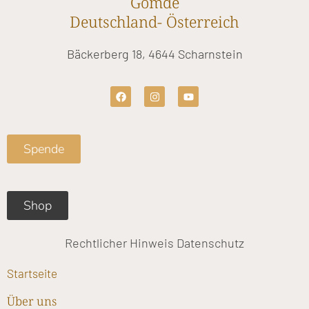
Gomde
Deutschland- Österreich
Bäckerberg 18, 4644 Scharnstein
F
I
Y
a
n
o
c
s
u
e
t
t
b
a
u
o
g
b
Spende
o
r
e
k
a
m
Shop
Rechtlicher Hinweis
Datenschutz
Startseite
Über uns