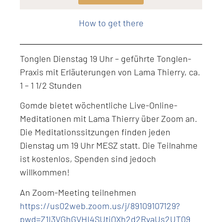
Level: Intermediate
How to get there
Tonglen Dienstag 19 Uhr – geführte Tonglen-
Praxis mit Erläuterungen von Lama Thierry, ca.
1 – 1 1/2 Stunden
Gomde bietet wöchentliche Live-Online-
Meditationen mit Lama Thierry über Zoom an.
Die Meditationssitzungen finden jeden
Dienstag um 19 Uhr MESZ statt. Die Teilnahme
ist kostenlos, Spenden sind jedoch
willkommen!
An Zoom-Meeting teilnehmen
https://us02web.zoom.us/j/89109107129?
pwd=Z1I3VGhGVHI4SUtiQXh2d2RvaUs2UT09