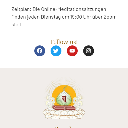
Zeitplan: Die Online-Meditationssitzungen
finden jeden Dienstag um 19:00 Uhr über Zoom
statt.
Follow us!
F
T
Y
I
a
w
o
n
c
i
u
s
e
t
t
t
b
t
u
a
o
e
b
g
o
r
e
r
k
a
m