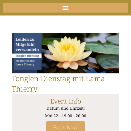
Zum
Inhalt
springen
Tonglen Dienstag mit Lama
Thierry
Event Info
Datum und Uhrzeit:
Mai 22
-
19:00
-
20:00
Book Now