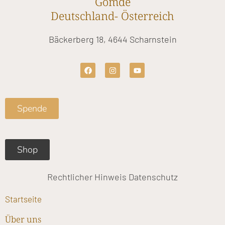
Gomde
Deutschland- Österreich
Bäckerberg 18, 4644 Scharnstein
F
I
Y
a
n
o
c
s
u
e
t
t
b
a
u
o
g
b
Spende
o
r
e
k
a
m
Shop
Rechtlicher Hinweis
Datenschutz
Startseite
Über uns