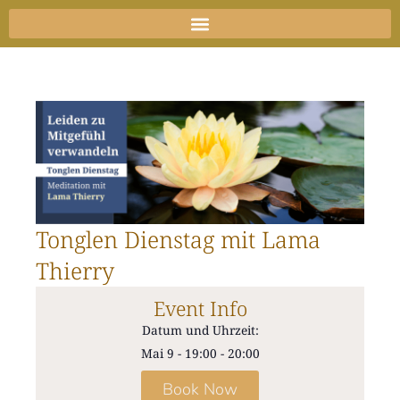
Zum
Inhalt
springen
Tonglen Dienstag mit Lama
Thierry
Event Info
Datum und Uhrzeit:
Mai 9
-
19:00
-
20:00
Book Now