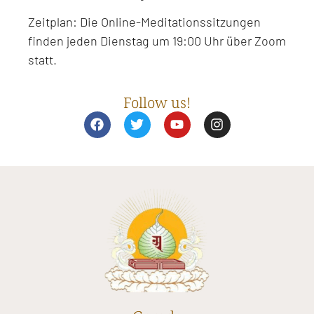
Zeitplan: Die Online-Meditationssitzungen
finden jeden Dienstag um 19:00 Uhr über Zoom
statt.
Follow us!
F
T
Y
I
a
w
o
n
c
i
u
s
e
t
t
t
b
t
u
a
o
e
b
g
o
r
e
r
k
a
m