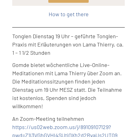
Level: Intermediate
How to get there
Tonglen Dienstag 19 Uhr – geführte Tonglen-
Praxis mit Erläuterungen von Lama Thierry, ca.
1 – 1 1/2 Stunden
Gomde bietet wöchentliche Live-Online-
Meditationen mit Lama Thierry über Zoom an.
Die Meditationssitzungen finden jeden
Dienstag um 19 Uhr MESZ statt. Die Teilnahme
ist kostenlos, Spenden sind jedoch
willkommen!
An Zoom-Meeting teilnehmen
https://us02web.zoom.us/j/89109107129?
pwd=Z1I3VGhGVHI4SUtiQXh2d2RvaUs2UT09