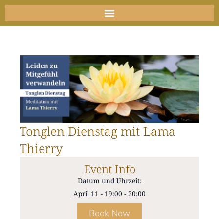
Zum
Inhalt
springen
Tonglen Dienstag mit Lama
Thierry
Event Info
Datum und Uhrzeit:
April 11
-
19:00
-
20:00
Book Now