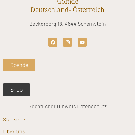
Gomde
Deutschland- Österreich
Bäckerberg 18, 4644 Scharnstein
F
I
Y
a
n
o
c
s
u
e
t
t
b
a
u
o
g
b
Spende
o
r
e
k
a
m
Shop
Rechtlicher Hinweis
Datenschutz
Startseite
Über uns