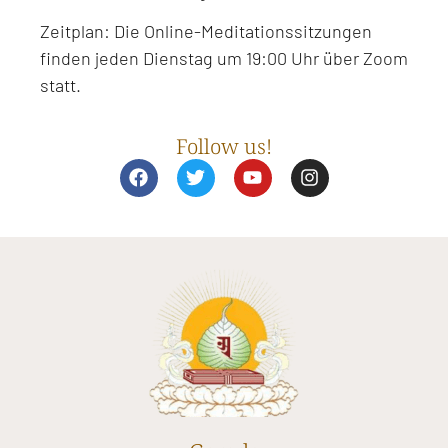
Zeitplan: Die Online-Meditationssitzungen
finden jeden Dienstag um 19:00 Uhr über Zoom
statt.
Follow us!
F
T
Y
I
a
w
o
n
c
i
u
s
e
t
t
t
b
t
u
a
o
e
b
g
o
r
e
r
k
a
m