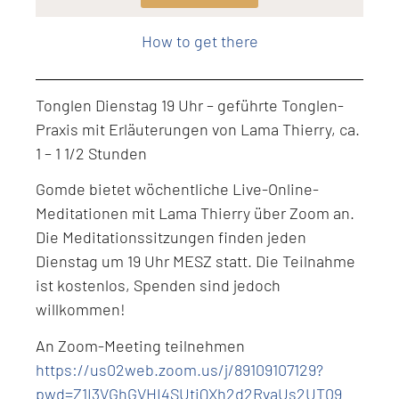
Level: Intermediate
How to get there
Tonglen Dienstag 19 Uhr – geführte Tonglen-
Praxis mit Erläuterungen von Lama Thierry, ca.
1 – 1 1/2 Stunden
Gomde bietet wöchentliche Live-Online-
Meditationen mit Lama Thierry über Zoom an.
Die Meditationssitzungen finden jeden
Dienstag um 19 Uhr MESZ statt. Die Teilnahme
ist kostenlos, Spenden sind jedoch
willkommen!
An Zoom-Meeting teilnehmen
https://us02web.zoom.us/j/89109107129?
pwd=Z1I3VGhGVHI4SUtiQXh2d2RvaUs2UT09