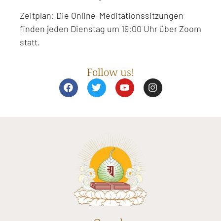
Zeitplan: Die Online-Meditationssitzungen
finden jeden Dienstag um 19:00 Uhr über Zoom
statt.
Follow us!
F
T
Y
I
a
w
o
n
c
i
u
s
e
t
t
t
b
t
u
a
o
e
b
g
o
r
e
r
k
a
m