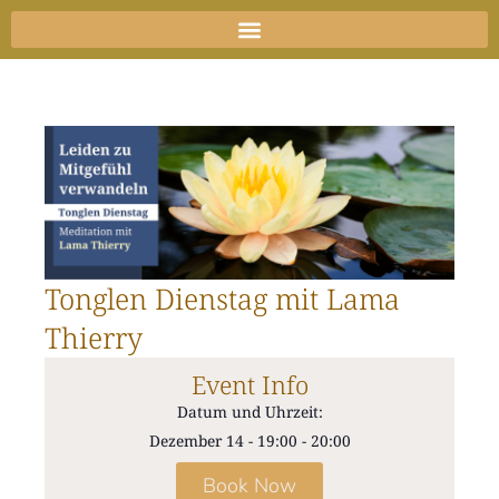
Zum
Inhalt
springen
Tonglen Dienstag mit Lama
Thierry
Event Info
Datum und Uhrzeit:
Dezember 14
-
19:00
-
20:00
Book Now