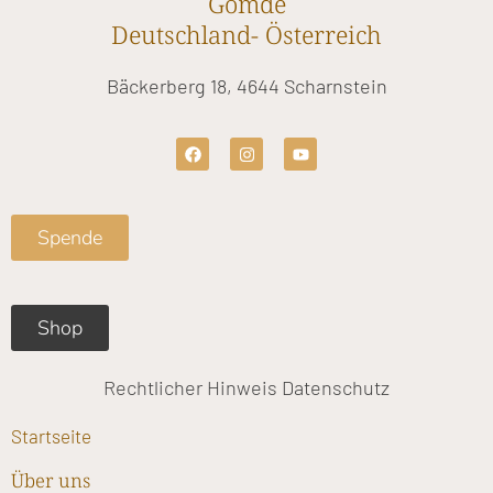
Gomde
Deutschland- Österreich
Bäckerberg 18, 4644 Scharnstein
F
I
Y
a
n
o
c
s
u
e
t
t
b
a
u
o
g
b
Spende
o
r
e
k
a
m
Shop
Rechtlicher Hinweis
Datenschutz
Startseite
Über uns