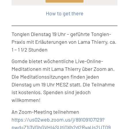
Level: Intermediate
How to get there
Tonglen Dienstag 19 Uhr – geführte Tonglen-
Praxis mit Erläuterungen von Lama Thierry, ca.
1 – 1 1/2 Stunden
Gomde bietet wöchentliche Live-Online-
Meditationen mit Lama Thierry über Zoom an.
Die Meditationssitzungen finden jeden
Dienstag um 19 Uhr MESZ statt. Die Teilnahme
ist kostenlos, Spenden sind jedoch
willkommen!
An Zoom-Meeting teilnehmen
https://us02web.zoom.us/j/89109107129?
pwd=Z1I3VGhGVHI4SUtiQXh2d2RvaUs2UT09