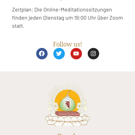
Zeitplan: Die Online-Meditationssitzungen
finden jeden Dienstag um 19:00 Uhr über Zoom
statt.
Follow us!
F
T
Y
I
a
w
o
n
c
i
u
s
e
t
t
t
b
t
u
a
o
e
b
g
o
r
e
r
k
a
m