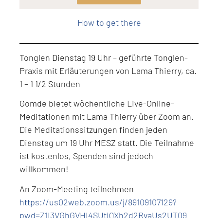
Level: Intermediate
How to get there
Tonglen Dienstag 19 Uhr – geführte Tonglen-
Praxis mit Erläuterungen von Lama Thierry, ca.
1 – 1 1/2 Stunden
Gomde bietet wöchentliche Live-Online-
Meditationen mit Lama Thierry über Zoom an.
Die Meditationssitzungen finden jeden
Dienstag um 19 Uhr MESZ statt. Die Teilnahme
ist kostenlos, Spenden sind jedoch
willkommen!
An Zoom-Meeting teilnehmen
https://us02web.zoom.us/j/89109107129?
pwd=Z1I3VGhGVHI4SUtiQXh2d2RvaUs2UT09