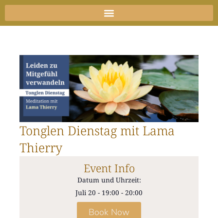
Zum
Inhalt
springen
Tonglen Dienstag mit Lama
Thierry
Event Info
Datum und Uhrzeit:
Juli 20
-
19:00
-
20:00
Book Now