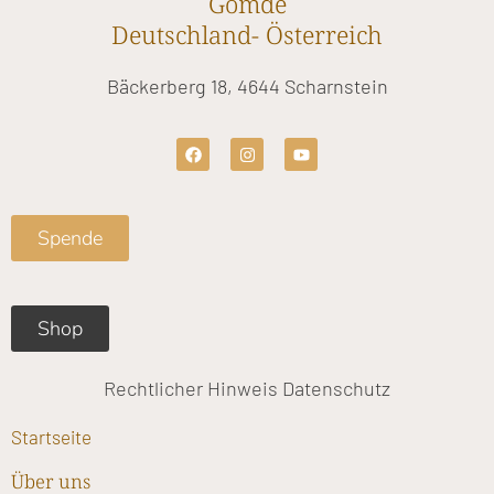
Gomde
Deutschland- Österreich
Bäckerberg 18, 4644 Scharnstein
F
I
Y
a
n
o
c
s
u
e
t
t
b
a
u
o
g
b
Spende
o
r
e
k
a
m
Shop
Rechtlicher Hinweis
Datenschutz
Startseite
Über uns