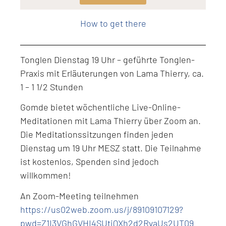
Level: Intermediate
How to get there
Tonglen Dienstag 19 Uhr – geführte Tonglen-
Praxis mit Erläuterungen von Lama Thierry, ca.
1 – 1 1/2 Stunden
Gomde bietet wöchentliche Live-Online-
Meditationen mit Lama Thierry über Zoom an.
Die Meditationssitzungen finden jeden
Dienstag um 19 Uhr MESZ statt. Die Teilnahme
ist kostenlos, Spenden sind jedoch
willkommen!
An Zoom-Meeting teilnehmen
https://us02web.zoom.us/j/89109107129?
pwd=Z1I3VGhGVHI4SUtiQXh2d2RvaUs2UT09