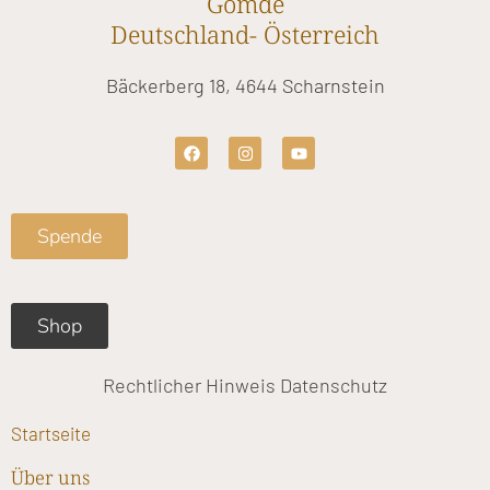
Gomde
Deutschland- Österreich
Bäckerberg 18, 4644 Scharnstein
F
I
Y
a
n
o
c
s
u
e
t
t
b
a
u
o
g
b
Spende
o
r
e
k
a
m
Shop
Rechtlicher Hinweis
Datenschutz
Startseite
Über uns