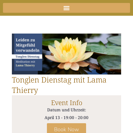
Zum
Inhalt
springen
Tonglen Dienstag mit Lama
Thierry
Event Info
Datum und Uhrzeit:
April 13
-
19:00
-
20:00
Book Now