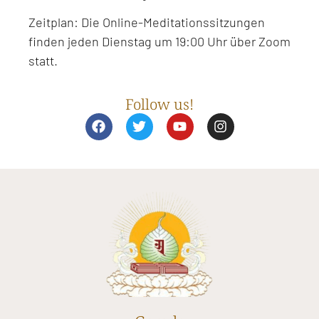
Zeitplan: Die Online-Meditationssitzungen
finden jeden Dienstag um 19:00 Uhr über Zoom
statt.
Follow us!
F
T
Y
I
a
w
o
n
c
i
u
s
e
t
t
t
b
t
u
a
o
e
b
g
o
r
e
r
k
a
m