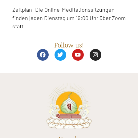
Zeitplan: Die Online-Meditationssitzungen
finden jeden Dienstag um 19:00 Uhr über Zoom
statt.
Follow us!
F
T
Y
I
a
w
o
n
c
i
u
s
e
t
t
t
b
t
u
a
o
e
b
g
o
r
e
r
k
a
m