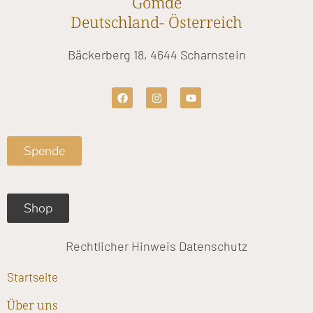
Gomde
Deutschland- Österreich
Bäckerberg 18, 4644 Scharnstein
F
I
Y
a
n
o
c
s
u
e
t
t
b
a
u
o
g
b
Spende
o
r
e
k
a
m
Shop
Rechtlicher Hinweis
Datenschutz
Startseite
Über uns