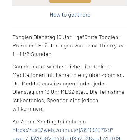
Level: Intermediate
How to get there
Tonglen Dienstag 19 Uhr – geführte Tonglen-
Praxis mit Erläuterungen von Lama Thierry, ca.
1 – 1 1/2 Stunden
Gomde bietet wöchentliche Live-Online-
Meditationen mit Lama Thierry über Zoom an.
Die Meditationssitzungen finden jeden
Dienstag um 19 Uhr MESZ statt. Die Teilnahme
ist kostenlos, Spenden sind jedoch
willkommen!
An Zoom-Meeting teilnehmen
https://us02web.zoom.us/j/89109107129?
pwd=Z1I3VGhGVHI4SUtiQXh2d2RvaUs2UT09