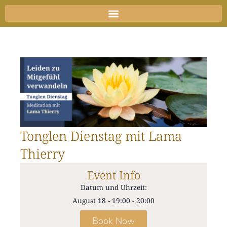
Zum
Inhalt
springen
Tonglen Dienstag mit Lama
Thierry
Event Info
Datum und Uhrzeit:
August 18
-
19:00
-
20:00
Book Now