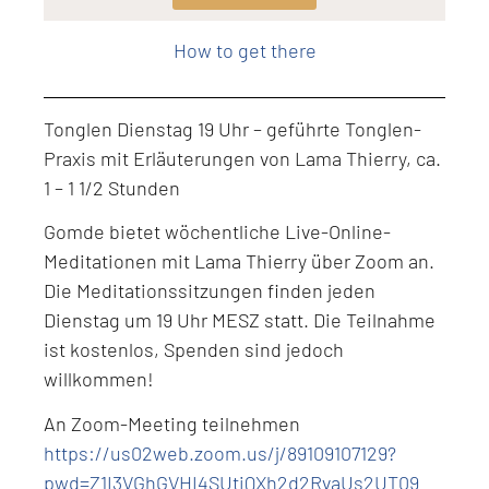
Level: Intermediate
How to get there
Tonglen Dienstag 19 Uhr – geführte Tonglen-
Praxis mit Erläuterungen von Lama Thierry, ca.
1 – 1 1/2 Stunden
Gomde bietet wöchentliche Live-Online-
Meditationen mit Lama Thierry über Zoom an.
Die Meditationssitzungen finden jeden
Dienstag um 19 Uhr MESZ statt. Die Teilnahme
ist kostenlos, Spenden sind jedoch
willkommen!
An Zoom-Meeting teilnehmen
https://us02web.zoom.us/j/89109107129?
pwd=Z1I3VGhGVHI4SUtiQXh2d2RvaUs2UT09