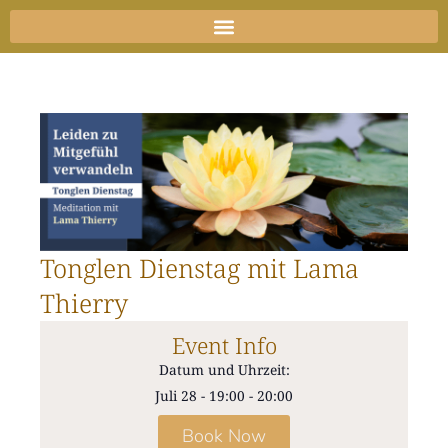
Zum
Inhalt
springen
Tonglen Dienstag mit Lama
Thierry
Event Info
Datum und Uhrzeit:
Juli 28
-
19:00
-
20:00
Book Now