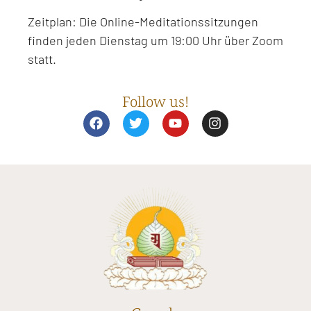
Zeitplan: Die Online-Meditationssitzungen
finden jeden Dienstag um 19:00 Uhr über Zoom
statt.
Follow us!
F
T
Y
I
a
w
o
n
c
i
u
s
e
t
t
t
b
t
u
a
o
e
b
g
o
r
e
r
k
a
m