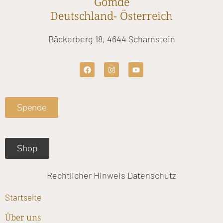
Gomde
Deutschland- Österreich
Bäckerberg 18, 4644 Scharnstein
F
I
Y
a
n
o
c
s
u
e
t
t
b
a
u
o
g
b
Spende
o
r
e
k
a
m
Shop
Rechtlicher Hinweis
Datenschutz
Startseite
Über uns