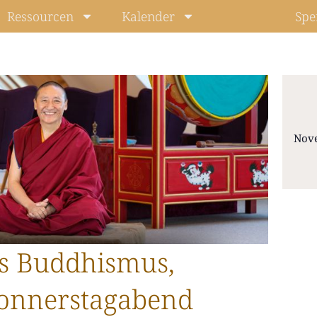
Ressourcen
Kalender
Spe
Nov
Level: Beg
s Buddhismus,
onnerstagabend