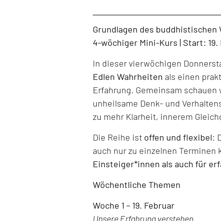
Level: Beginner, Intermediate, All Levels
Grundlagen des buddhistischen
4-wöchiger Mini-Kurs | Start: 19
In dieser vierwöchigen Donners
Edlen Wahrheiten
als einen prak
Erfahrung. Gemeinsam schauen w
unheilsame Denk- und Verhaltens
zu mehr Klarheit, innerem Gleich
Die Reihe ist
offen und flexibel
: 
auch nur zu einzelnen Terminen 
Einsteiger*innen als auch für er
Wöchentliche Themen
Woche 1 – 19. Februar
Unsere Erfahrung verstehen