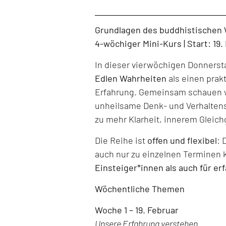
Level: Beginner, Intermediate, All Levels
Grundlagen des buddhistischen
4-wöchiger Mini-Kurs | Start: 19
In dieser vierwöchigen Donners
Edlen Wahrheiten
als einen prak
Erfahrung. Gemeinsam schauen w
unheilsame Denk- und Verhaltens
zu mehr Klarheit, innerem Gleich
Die Reihe ist
offen und flexibel
: 
auch nur zu einzelnen Terminen 
Einsteiger*innen als auch für er
Wöchentliche Themen
Woche 1 – 19. Februar
Unsere Erfahrung verstehen