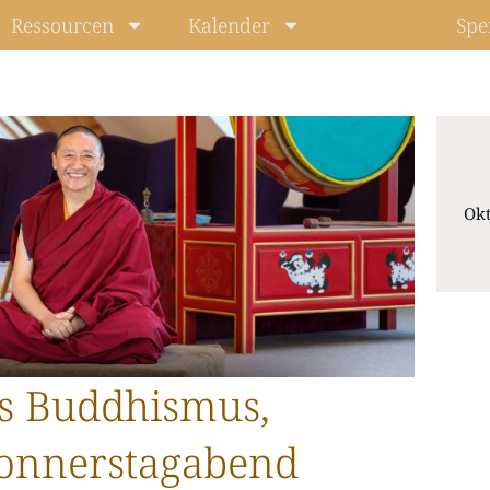
Ressourcen
Kalender
Spe
Okt
Level: Beg
s Buddhismus,
onnerstagabend