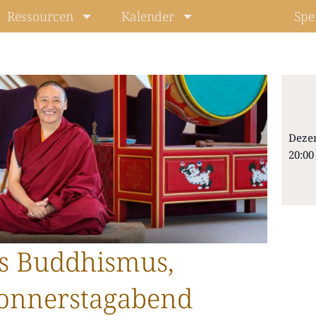
Ressourcen
Kalender
Spe
Deze
20:00
Level: Beg
s Buddhismus,
onnerstagabend