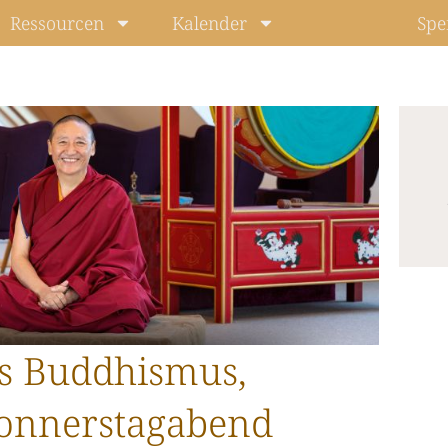
Ressourcen
Kalender
Spe
Level: Beg
s Buddhismus,
onnerstagabend