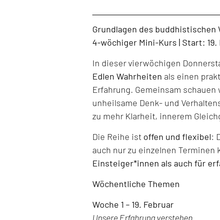
Level: Beginner, Intermediate, All Levels
Grundlagen des buddhistischen
4-wöchiger Mini-Kurs | Start: 19
In dieser vierwöchigen Donners
Edlen Wahrheiten
als einen prak
Erfahrung. Gemeinsam schauen w
unheilsame Denk- und Verhaltens
zu mehr Klarheit, innerem Gleich
Die Reihe ist
offen und flexibel
: 
auch nur zu einzelnen Terminen 
Einsteiger*innen als auch für er
Wöchentliche Themen
Woche 1 – 19. Februar
Unsere Erfahrung verstehen