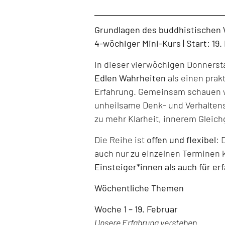
Level: Beginner, Intermediate, All Levels
Grundlagen des buddhistischen
4-wöchiger Mini-Kurs | Start: 19
In dieser vierwöchigen Donners
Edlen Wahrheiten
als einen prak
Erfahrung. Gemeinsam schauen w
unheilsame Denk- und Verhaltens
zu mehr Klarheit, innerem Gleich
Die Reihe ist
offen und flexibel
: 
auch nur zu einzelnen Terminen 
Einsteiger*innen als auch für er
Wöchentliche Themen
Woche 1 – 19. Februar
Unsere Erfahrung verstehen