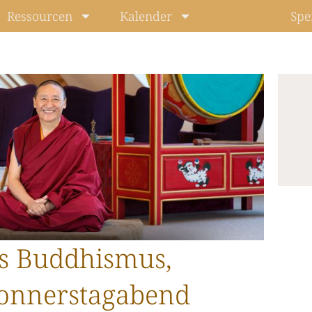
Ressourcen
Kalender
Spe
Level: Beg
s Buddhismus,
onnerstagabend