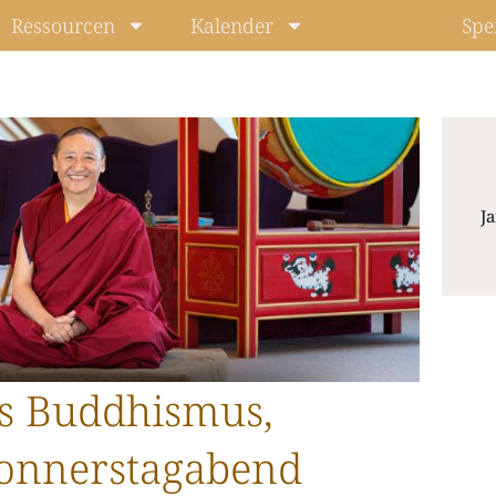
Ressourcen
Kalender
Spe
J
Level: Beg
s Buddhismus,
onnerstagabend