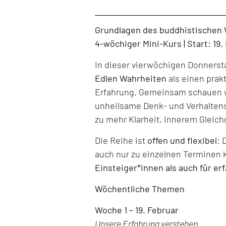
Level: Beginner, Intermediate, All Levels
Grundlagen des buddhistischen
4-wöchiger Mini-Kurs | Start: 19
In dieser vierwöchigen Donners
Edlen Wahrheiten
als einen prak
Erfahrung. Gemeinsam schauen w
unheilsame Denk- und Verhaltens
zu mehr Klarheit, innerem Gleich
Die Reihe ist
offen und flexibel
: 
auch nur zu einzelnen Terminen 
Einsteiger*innen als auch für er
Wöchentliche Themen
Woche 1 – 19. Februar
Unsere Erfahrung verstehen